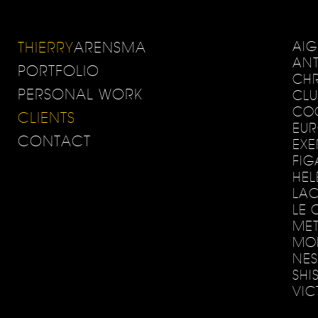
THIERRY
ARENSMA
AIG
ANT
PORTFOLIO
CH
PERSONAL WORK
CLU
CO
CLIENTS
EUR
CONTACT
EXE
FIG
HEL
LAC
LE 
ME
MO
NES
SHI
VIC